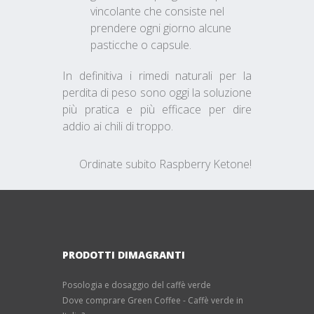
vincolante che consiste nel
prendere ogni giorno alcune
pasticche o capsule.
In definitiva i rimedi naturali per la
perdita di peso sono oggi la soluzione
più pratica e più efficace per dire
addio ai chili di troppo.
Ordinate subito Raspberry Ketone!
PRODOTTI DIMAGRANTI
Posologia e dosaggio del caffè verde
Dove comprare Green Coffee - Caffè verde in